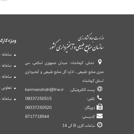
ویژه کارکن
سامانه 
نشانی:
کرمانشاه- میدان جمهوری اسلامی، سی
سامانه 
متری منابع طبیعی ، اداره کل منابع طبیعی و آبخیزداری
سامانه جا
استان کرمانشاه
تعاونی 
پست الکترونیکی:
kermanshah@frw.ir
سامانه 
تلفن:
08337250515
دورنگار:
08337250520
کدپستی:
6717718544
ساعات کاری:
8 الی 14